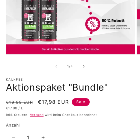
Medien
M
1
2
in
in
von
1
/
4
Modal
M
öffnen
ö
KALKFEE
Aktionspaket "Bundle"
Normaler
Verkaufspreis
€17,98 EUR
Sale
€19,98 EUR
GRUNDPREIS
PRO
€17,98
/
L
Preis
Inkl. Steuern.
Versand
wird beim Checkout berechnet
Anzahl