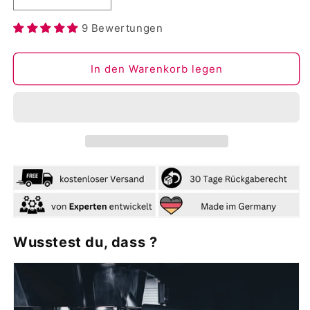
Verringere
Erhöhe
die
die
9 Bewertungen
Menge
Menge
für
für
Aktionspaket
Aktionspaket
In den Warenkorb legen
&quot;Bundle&quot;
&quot;Bundle&quot;
Wusstest du, dass ?